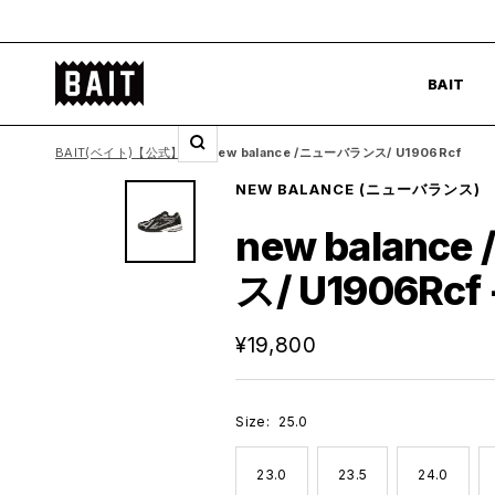
コ
ン
BAIT
テ
BAIT
公
ン
式
ツ
BAIT(ベイト)【公式】
new balance /ニューバランス/ U1906Rcf
ズ
サ
へ
ー
NEW BALANCE
(ニューバランス)
イ
ス
ム
ト
キ
new balan
イ
ッ
ス/ U1906Rcf 
ン
プ
セ
¥19,800
ー
ル
Size:
25.0
価
格
23.0
23.5
24.0