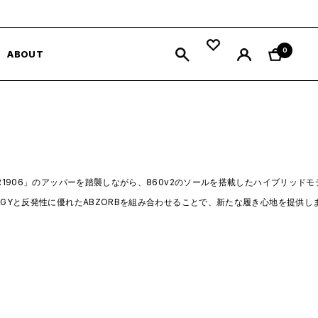
0
ABOUT
R1906」のアッパーを踏襲しながら、860v2のソールを搭載したハイブリッドモデ
RGYと反発性に優れたABZORBを組み合わせることで、新たな履き心地を提供し