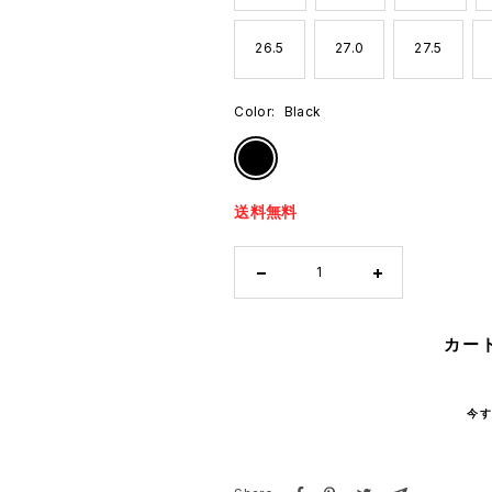
26.5
27.0
27.5
Color:
Black
Black
送料無料
数
数
量
量
カー
を
を
減
増
ら
や
今
す
す