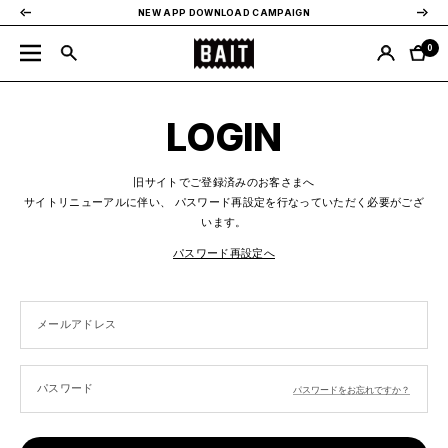
コ
戻
次
NEW APP DOWNLOAD CAMPAIGN
ン
る
へ
BAIT
テ
0
ナ
公
ン
ビ
式
ツ
ゲ
サ
へ
ー
LOGIN
イ
ス
シ
ト
キ
ョ
ッ
ン
旧サイトでご登録済みのお客さまへ
プ
サイトリニューアルに伴い、 パスワード再設定を行なっていただく必要がござ
います。
パスワード再設定へ
メールアドレス
パスワード
パスワードをお忘れですか？