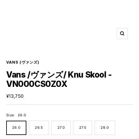
ズ
ー
ム
イ
ン
VANS
(ヴァンズ)
Vans /ヴァンズ/ Knu Skool -
VN000CS0Z0X
セ
¥13,750
ー
ル
価
Size:
26.0
格
26.0
26.5
27.0
27.5
28.0