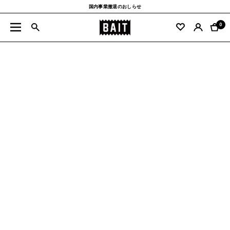
コ
国内事業撤退のおしらせ
ン
BAIT
テ
0
ナ
公
ン
ビ
式
ツ
ゲ
サ
へ
ー
イ
ス
シ
ト
キ
ョ
ッ
ン
プ