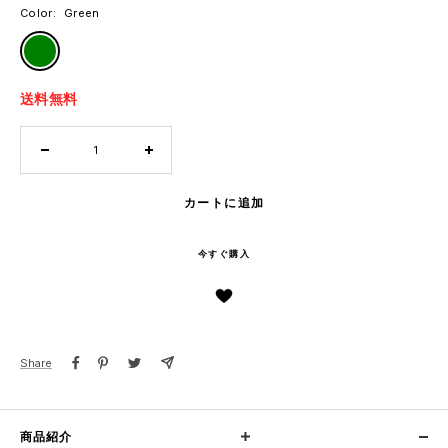
Color:
Green
Green
送料無料
数
数
量
量
を
を
カートに追加
減
増
ら
や
今すぐ購入
す
す
Share
商品紹介