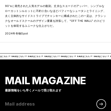
90'sに発売された人気モデルの復刻。丈夫なスエードのアッパー、シンプルな
ローカットシルエットに不釣り合いなほどパフィーなシュータンとライニング、
太く立体的なサイドストライプでチャンキーに構成されたこの一足は、クラシッ
クなオールドスクールのデザイン要素を誇張して、"OFF THE WALL" のスピリ
ットを体現するユニークな仕上がりだ。
2024年冬物Spot
Eはこちら！
SALEはこちら！
SALEはこちら！
SALEはこちら！
SALEはこちら！
SALEはこちら！
SALEはこちら！
S
MAIL MAGAZINE
最新情報をいち早くメールで受け取れます
Mail address