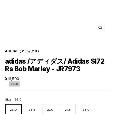
ズ
ー
ム
イ
ン
ADIDAS
(アディダス)
adidas /アディダス/ Adidas Sl72
Rs Bob Marley - JR7973
セ
¥16,500
ー
SOLD
ル
価
格
Size:
26.0
26.0
26.5
27.0
27.5
28.0