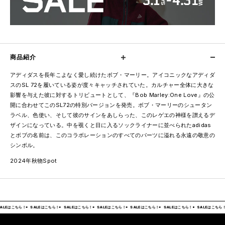
商品紹介
アディダスを長年こよなく愛し続けたボブ・マーリー。アイコニックなアディダ
スのSL 72を履いている姿が度々キャッチされていた。カルチャー全体に大きな
影響を与えた彼に対するトリビュートとして、『Bob Marley:One Love』の公
開に合わせてこのSL72の特別バージョンを発売。ボブ・マーリーのシュータン
ラベル、色使い、そして彼のサインをあしらった、このレゲエの神様を讃えるデ
ザインになっている。中を覗くと目に入るソックライナーに並べられたadidas
とボブの名前は、このコラボレーションのすべてのパーツに溢れる永遠の敬意の
シンボル。
2024年秋物Spot
ALEはこちら！
SALEはこちら！
SALEはこちら！
SALEはこちら！
SALEはこちら！
SALEはこちら！
SALEはこちら！