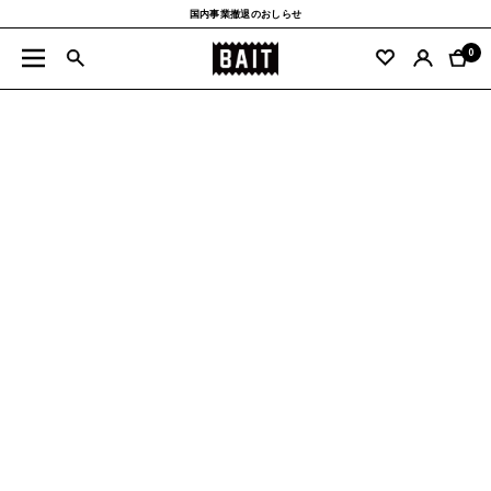
コ
国内事業撤退のおしらせ
ン
BAIT
テ
0
ナ
公
ン
ビ
式
ツ
ゲ
サ
へ
ー
イ
ス
シ
ト
キ
ョ
ッ
ン
プ