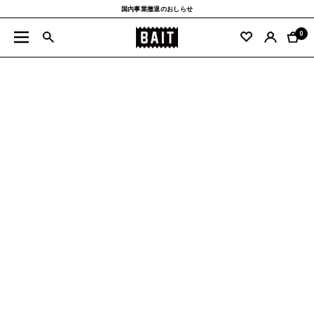
コ
国内事業撤退のおしらせ
ン
BAIT
テ
0
ナ
公
ン
ビ
式
ツ
ゲ
サ
へ
ー
イ
ス
シ
ト
キ
ョ
ッ
ン
プ