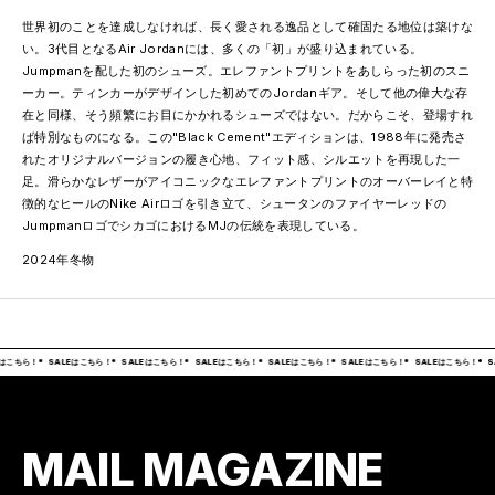
世界初のことを達成しなければ、長く愛される逸品として確固たる地位は築けな
い。3代目となるAir Jordanには、多くの「初」が盛り込まれている。
Jumpmanを配した初のシューズ。エレファントプリントをあしらった初のスニ
ーカー。ティンカーがデザインした初めてのJordanギア。そして他の偉大な存
在と同様、そう頻繁にお目にかかれるシューズではない。だからこそ、登場すれ
ば特別なものになる。この"Black Cement"エディションは、1988年に発売さ
れたオリジナルバージョンの履き心地、フィット感、シルエットを再現した一
足。滑らかなレザーがアイコニックなエレファントプリントのオーバーレイと特
徴的なヒールのNike Airロゴを引き立て、シュータンのファイヤーレッドの
JumpmanロゴでシカゴにおけるMJの伝統を表現している。
2024年冬物
はこちら！
SALEはこちら！
SALEはこちら！
SALEはこちら！
SALEはこちら！
SALEはこちら！
SALEはこちら！
S
MAIL MAGAZINE