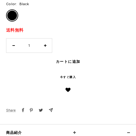
Color:
Black
Black
送料無料
数
数
量
量
を
を
カートに追加
減
増
ら
や
今すぐ購入
す
す
Share
商品紹介