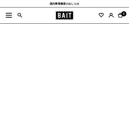
コ
国内事業撤退のおしらせ
ン
BAIT
テ
0
ナ
公
ン
ビ
式
ツ
ゲ
サ
へ
ー
イ
ス
シ
ト
キ
ョ
ッ
ン
プ