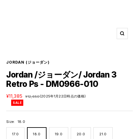
ズ
ー
ム
イ
ン
JORDAN
(ジョーダン)
Jordan /ジョーダン/ Jordan 3
Retro Ps - DM0966-010
セ
¥11,385
通
(2025年1月22日時点の価格)
¥12,650
ー
常
SALE
ル
価
価
格
格
Size:
18.0
17.0
18.0
19.0
20.0
21.0