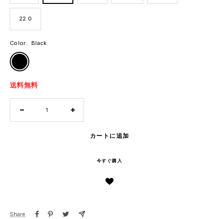
22.0
Color:
Black
Black
送料無料
数
数
量
量
を
を
カートに追加
減
増
ら
や
今すぐ購入
す
す
Share