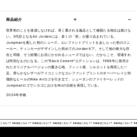
商品紹介
世界初のことを達成しなければ、長く愛される逸品として確固たる地位は築けな
い。3代目となるAir Jordanには、多くの「初」が盛り込まれている。
Jumpmanを配した初のシューズ。エレファントプリントをあしらった初のスニ
ーカー。ティンカーがデザインした初めてのJordanギア。そして他の偉大な存
在と同様、そう頻繁にお目にかかれるシューズではない。だからこそ、登場すれ
ば特別なものになる。この"Black Cement"エディションは、1988年に発売さ
れたオリジナルバージョンの履き心地、フィット感、シルエットを再現した一
足。滑らかなレザーがアイコニックなエレファントプリントのオーバーレイと特
徴的なヒールのNike Airロゴを引き立て、シュータンのファイヤーレッドの
JumpmanロゴでシカゴにおけるMJの伝統を表現している。
2024年冬物
はこちら！
SALEはこちら！
SALEはこちら！
SALEはこちら！
SALEはこちら！
SALEはこちら！
SALEはこちら！
SA