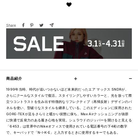
Share
商品紹介
1999年当時、時代が追いつかないほど未来的だったエア マックス SNDRが、
さらにクールなスタイルで復活。スタイリングしやすいカラーと、光を放って際
立つコントラストを生み出す特徴的なリフレクティブ（再帰反射）デザインのパ
ネルを使い、型破りなスタイルを継承している。このエディションに採用された
GORE-TEXが足をさらりと暖かい状態に保ち、Max Airクッショニングが抜群
に快適で反発力のある履き心地を実現。シュラウドのジッパーを開けると見える
「6453」は世界中のNikeオフィスで使用されている電話番号の下4桁の数字
で、キーパッドで「N-I-K-E」と入力するときに使用するキーでもある。