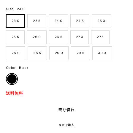
価
格
格
Size:
23.0
23.0
23.5
24.0
24.5
25.0
25.5
26.0
26.5
27.0
27.5
28.0
28.5
29.0
29.5
30.0
Color:
Black
Black
送料無料
売り切れ
今すぐ購入