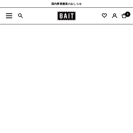
コ
国内事業撤退のおしらせ
ン
BAIT
テ
0
ナ
公
ン
ビ
式
ツ
ゲ
サ
へ
ー
イ
ス
シ
ト
キ
ョ
ッ
ン
プ