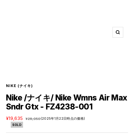
ズ
ー
ム
イ
ン
NIKE
(ナイキ)
Nike /ナイキ/ Nike Wmns Air Max
Sndr Gtx - FZ4238-001
セ
¥19,635
通
(2025年1月22日時点の価格)
¥28,050
ー
常
SOLD
ル
価