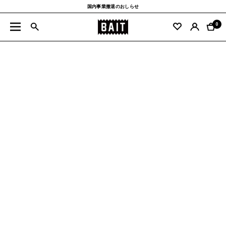
コ
国内事業撤退のおしらせ
ン
BAIT
テ
0
ナ
公
ン
ビ
式
ツ
ゲ
サ
へ
ー
イ
ス
シ
ト
キ
ョ
ッ
ン
プ