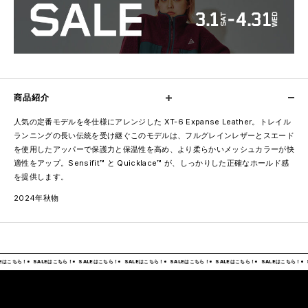
商品紹介
人気の定番モデルを冬仕様にアレンジした XT-6 Expanse Leather。トレイル
ランニングの長い伝統を受け継ぐこのモデルは、フルグレインレザーとスエード
を使用したアッパーで保護力と保温性を高め、より柔らかいメッシュカラーが快
適性をアップ。Sensifit™ と Quicklace™ が、しっかりした正確なホールド感
を提供します。
2024年秋物
Eはこちら！
SALEはこちら！
SALEはこちら！
SALEはこちら！
SALEはこちら！
SALEはこちら！
SALEはこちら！