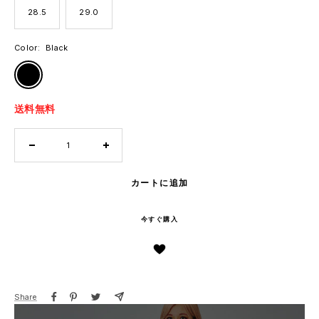
28.5
29.0
Color:
Black
Black
送料無料
数
数
量
量
を
を
カートに追加
減
増
ら
や
今すぐ購入
す
す
Share