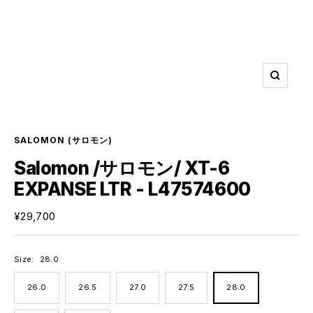
ズ
ー
ム
イ
ン
SALOMON
(サロモン)
Salomon /サロモン/ XT-6
EXPANSE LTR - L47574600
セ
¥29,700
ー
ル
価
Size:
28.0
格
26.0
26.5
27.0
27.5
28.0