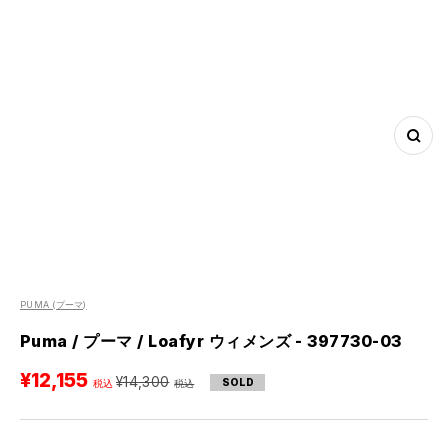
ズ
ー
ム
イ
ン
PUMA
(プーマ)
Puma / プーマ / Loafyr ウィメンズ - 397730-03
セ
¥12,155
通
¥14,300
SOLD
ー
常
ル
価
価
格