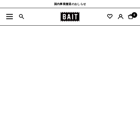
コ
国内事業撤退のおしらせ
ン
BAIT
テ
0
ナ
公
ン
ビ
式
ツ
ゲ
サ
へ
ー
イ
ス
シ
ト
キ
ョ
ッ
ン
プ