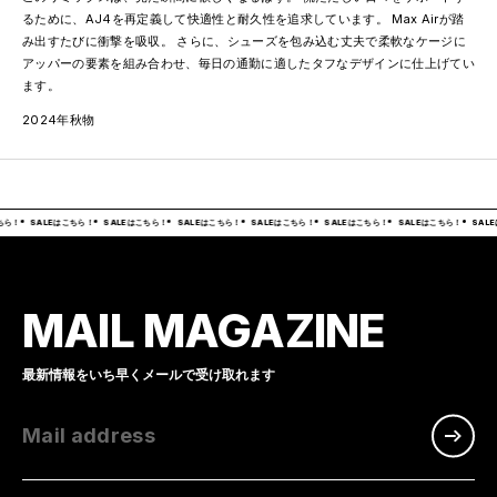
るために、AJ4を再定義して快適性と耐久性を追求しています。 Max Airが踏
み出すたびに衝撃を吸収。 さらに、シューズを包み込む丈夫で柔軟なケージに
アッパーの要素を組み合わせ、毎日の通勤に適したタフなデザインに仕上げてい
ます。
2024年秋物
ちら！
SALEはこちら！
SALEはこちら！
SALEはこちら！
SALEはこちら！
SALEはこちら！
SALEはこちら！
SALE
MAIL MAGAZINE
最新情報をいち早くメールで受け取れます
Mail address