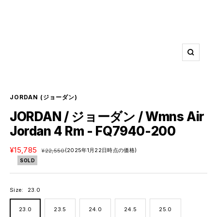
ズ
ー
ム
イ
ン
JORDAN
(ジョーダン)
JORDAN / ジョーダン / Wmns Air
Jordan 4 Rm - FQ7940-200
セ
¥15,785
通
(2025年1月22日時点の価格)
¥22,550
ー
常
SOLD
ル
価
価
格
格
Size:
23.0
23.0
23.5
24.0
24.5
25.0