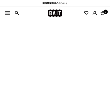
コ
国内事業撤退のおしらせ
ン
BAIT
テ
0
ナ
公
ン
ビ
式
ツ
ゲ
サ
へ
ー
イ
ス
シ
ト
キ
ョ
ッ
ン
プ