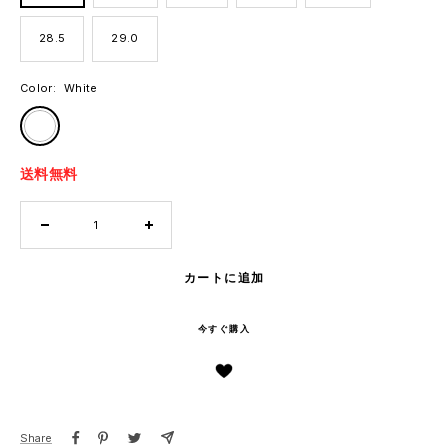
28.5
29.0
Color:
White
White
送料無料
数
数
量
量
を
を
カートに追加
減
増
ら
や
今すぐ購入
す
す
Share