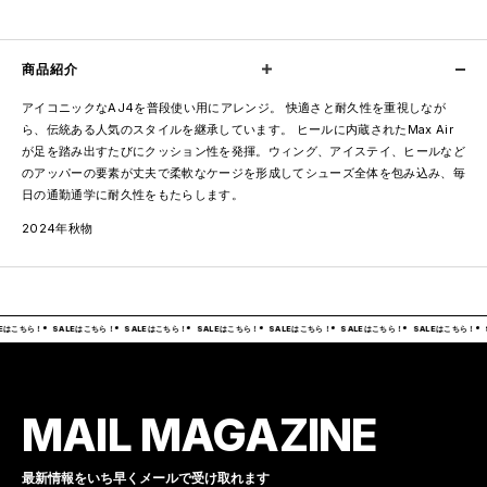
商品紹介
アイコニックなAJ4を普段使い用にアレンジ。 快適さと耐久性を重視しなが
ら、伝統ある人気のスタイルを継承しています。 ヒールに内蔵されたMax Air
が足を踏み出すたびにクッション性を発揮。ウィング、アイステイ、ヒールなど
のアッパーの要素が丈夫で柔軟なケージを形成してシューズ全体を包み込み、毎
日の通勤通学に耐久性をもたらします。
2024年秋物
Eはこちら！
SALEはこちら！
SALEはこちら！
SALEはこちら！
SALEはこちら！
SALEはこちら！
SALEはこちら！
MAIL MAGAZINE
最新情報をいち早くメールで受け取れます