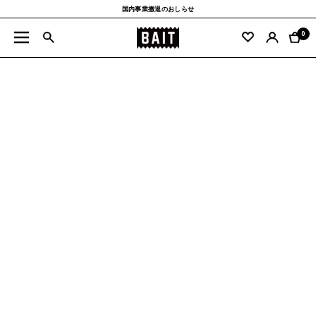
コ
国内事業撤退のおしらせ
ン
BAIT
テ
0
ナ
公
ン
ビ
式
ツ
ゲ
サ
へ
ー
イ
ス
シ
ト
キ
ョ
ッ
ン
プ