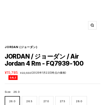
ズ
ー
ム
イ
ン
JORDAN
(ジョーダン)
JORDAN / ジョーダン / Air
Jordan 4 Rm - FQ7939-100
セ
¥15,785
通
(2025年1月22日時点の価格)
¥22,550
ー
常
SALE
ル
価
価
格
格
Size:
26.0
26.0
26.5
27.0
27.5
28.0