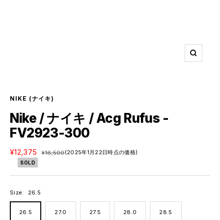
ズ
ー
ム
イ
ン
NIKE
(ナイキ)
Nike / ナイキ / Acg Rufus -
FV2923-300
セ
¥12,375
通
(2025年1月22日時点の価格)
¥16,500
ー
常
SOLD
ル
価
価
格
格
Size:
26.5
26.5
27.0
27.5
28.0
28.5