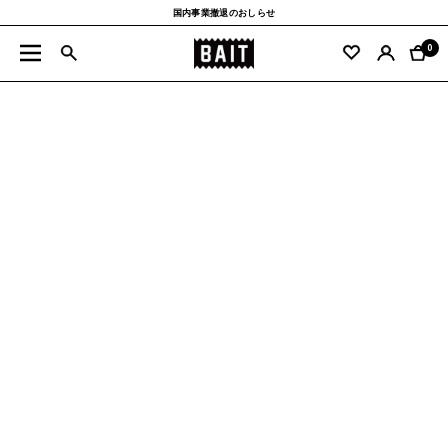
コ
国内事業撤退のおしらせ
ン
BAIT
テ
0
ナ
公
ン
ビ
式
ツ
ゲ
サ
へ
ー
イ
ス
シ
ト
キ
ョ
ッ
ン
プ