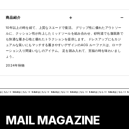
商品紹介
10年以上の時を経て、上質なスエードで復活。 グリップ性に優れたアウトソー
ルに、クッション性が向上したミッドソールを組み合わせ、砂利道でも舗装路で
も快適な履き心地と優れたトラクションを提供します。 ドレスアップにもカジ
ュアルな装いにもマッチする履きやすいデザインのACG ルーファスは、ローテ
ーション入り間違いなしのアイテム。 足を踏み入れて、至福の時を味わいまし
ょう。
2024年秋物
はこちら！
SALEはこちら！
SALEはこちら！
SALEはこちら！
SALEはこちら！
SALEはこちら！
SALEはこちら！
S
MAIL MAGAZINE