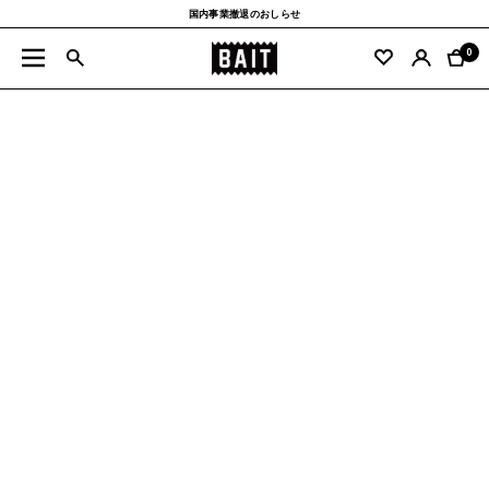
コ
国内事業撤退のおしらせ
ン
BAIT
テ
0
ナ
公
ン
ビ
式
ツ
ゲ
サ
へ
ー
イ
ス
シ
ト
キ
ョ
ッ
ン
プ