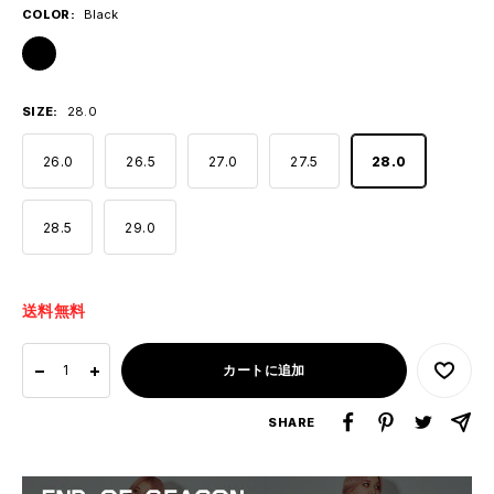
格
COLOR:
Black
Black
SIZE:
28.0
26.0
26.5
27.0
27.5
28.0
28.5
29.0
送料無料
カートに追加
数
数
量
量
SHARE
を
を
減
増
ら
や
す
す