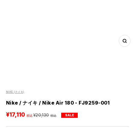
ズ
ー
ム
イ
ン
NIKE
(ナイキ)
Nike / ナイキ / Nike Air 180 - FJ9259-001
セ
¥17,110
通
¥20,130
SALE
ー
常
ル
価
価
格