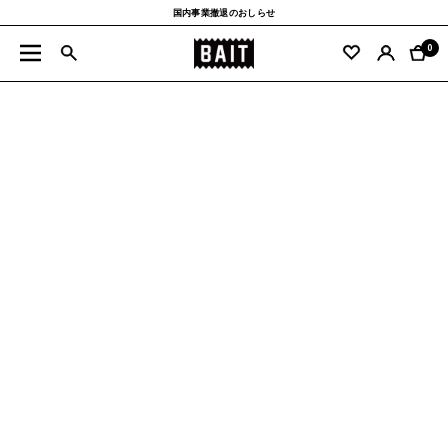
コ
国内事業撤退のおしらせ
ン
BAIT
テ
0
ナ
公
ン
ビ
式
ツ
ゲ
サ
へ
ー
イ
ス
シ
ト
キ
ョ
ッ
ン
プ