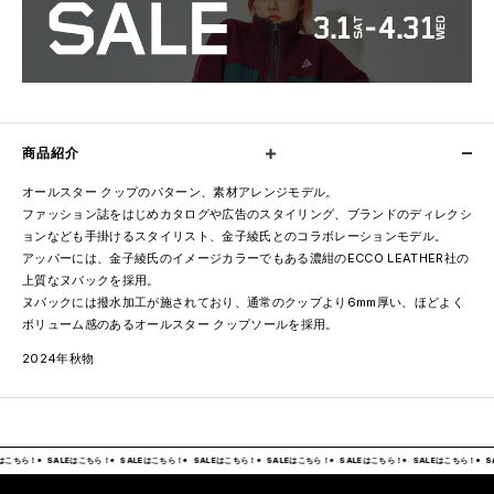
商品紹介
オールスター クップのパターン、素材アレンジモデル。
ファッション誌をはじめカタログや広告のスタイリング、ブランドのディレクシ
ョンなども手掛けるスタイリスト、金子綾氏とのコラボレーションモデル。
アッパーには、金子綾氏のイメージカラーでもある濃紺のECCO LEATHER社の
上質なヌバックを採用。
ヌバックには撥水加工が施されており、通常のクップより6mm厚い、ほどよく
ボリューム感のあるオールスター クップソールを採用。
2024年秋物
はこちら！
SALEはこちら！
SALEはこちら！
SALEはこちら！
SALEはこちら！
SALEはこちら！
SALEはこちら！
S