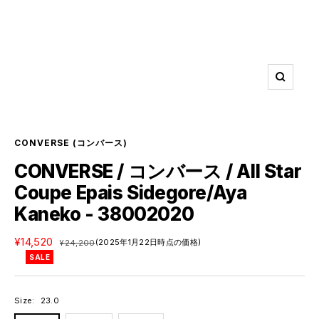
ズ
ー
ム
イ
ン
CONVERSE
(コンバース)
CONVERSE / コンバース / All Star
Coupe Epais Sidegore/Aya
Kaneko - 38002020
セ
¥14,520
通
(2025年1月22日時点の価格)
¥24,200
ー
常
SALE
ル
価
価
格
格
Size:
23.0