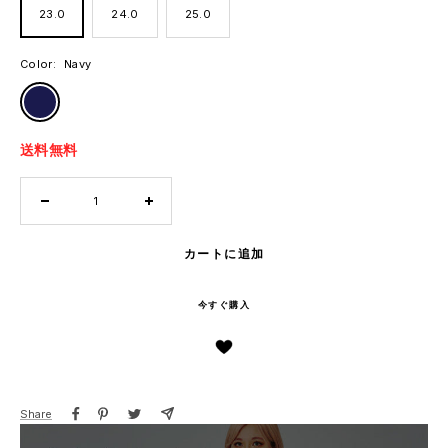
23.0
24.0
25.0
Color:
Navy
Navy
送料無料
数
数
量
量
を
を
カートに追加
減
増
ら
や
今すぐ購入
す
す
Share