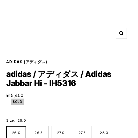
ズ
ー
ム
イ
ン
ADIDAS
(アディダス)
adidas / アディダス / Adidas
Jabbar Hi - IH5316
セ
¥15,400
ー
SOLD
ル
価
格
Size:
26.0
26.0
26.5
27.0
27.5
28.0