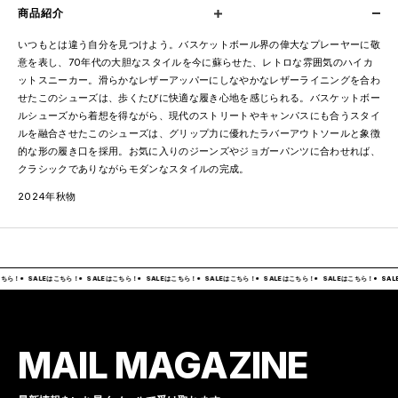
商品紹介
いつもとは違う自分を見つけよう。バスケットボール界の偉大なプレーヤーに敬
意を表し、70年代の大胆なスタイルを今に蘇らせた、レトロな雰囲気のハイカ
ットスニーカー。滑らかなレザーアッパーにしなやかなレザーライニングを合わ
せたこのシューズは、歩くたびに快適な履き心地を感じられる。バスケットボー
ルシューズから着想を得ながら、現代のストリートやキャンパスにも合うスタイ
ルを融合させたこのシューズは、グリップ力に優れたラバーアウトソールと象徴
的な形の履き口を採用。お気に入りのジーンズやジョガーパンツに合わせれば、
クラシックでありながらモダンなスタイルの完成。
2024年秋物
ちら！
SALEはこちら！
SALEはこちら！
SALEはこちら！
SALEはこちら！
SALEはこちら！
SALEはこちら！
SAL
MAIL MAGAZINE