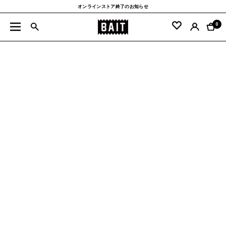
コ
オンラインストア終了のお知らせ
ン
BAIT
テ
0
ナ
公
ン
ビ
式
ツ
ゲ
サ
へ
ー
イ
ス
シ
ト
キ
ョ
ッ
ン
プ