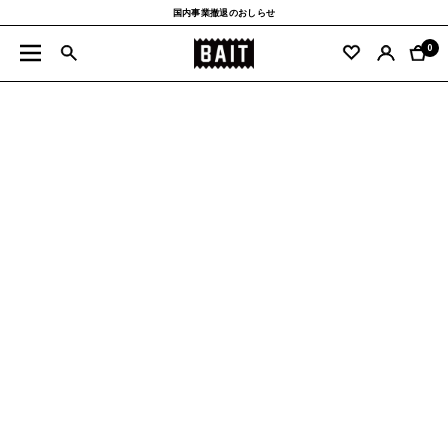
コ
国内事業撤退のおしらせ
ン
BAIT
テ
0
ナ
公
ン
ビ
式
ツ
ゲ
サ
へ
ー
イ
ス
シ
ト
キ
ョ
ッ
ン
プ