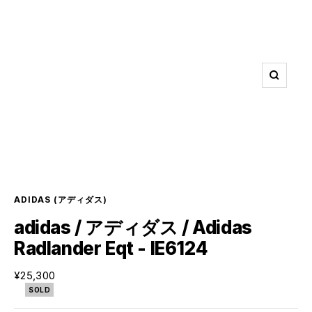
ズ
ー
ム
イ
ン
ADIDAS
(アディダス)
adidas / アディダス / Adidas
Radlander Eqt - IE6124
セ
¥25,300
ー
SOLD
ル