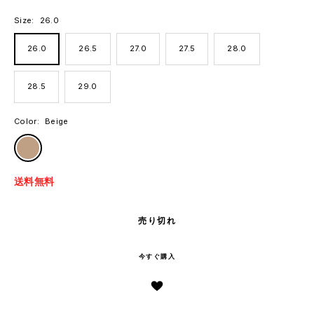
価
格
Size:
26.0
26.0
26.5
27.0
27.5
28.0
28.5
29.0
Color:
Beige
Beige
送料無料
売り切れ
今すぐ購入