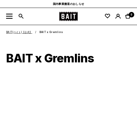
コ
国内事業撤退のおしらせ
ン
BAIT
テ
0
ナ
公
ン
ビ
式
ツ
ゲ
BAIT(ベイト)【公式】
BAIT x Gremlins
サ
へ
ー
イ
ス
シ
ト
キ
ョ
ッ
ン
BAIT x Gremlins
プ