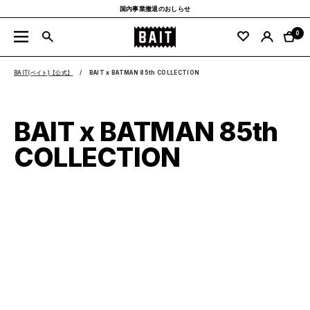
コ
国内事業撤退のおしらせ
ン
BAIT
テ
0
ナ
公
ン
ビ
式
ツ
ゲ
BAIT(ベイト)【公式】
BAIT x BATMAN 85th COLLECTION
サ
へ
ー
イ
ス
シ
ト
キ
ョ
ッ
ン
BAIT x BATMAN 85th
プ
COLLECTION