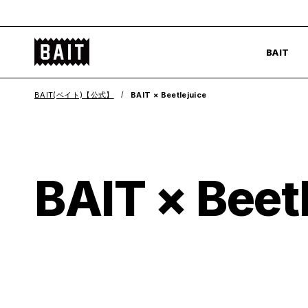
コ
ン
BAIT
テ
BAIT
公
ン
式
ツ
BAIT(ベイト)【公式】
BAIT × Beetlejuice
サ
へ
イ
ス
ト
キ
ッ
BAIT × Beet
プ