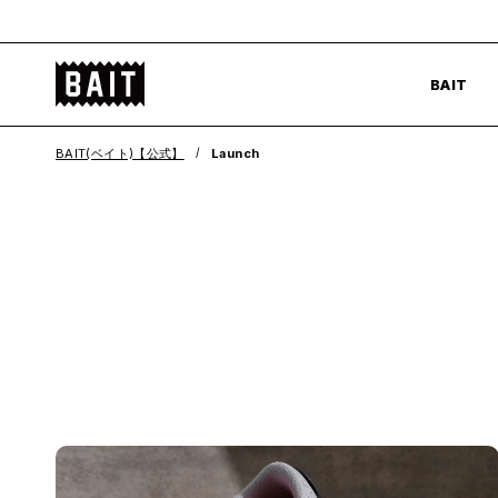
コ
ン
BAIT
テ
BAIT
公
ン
式
ツ
BAIT(ベイト)【公式】
Launch
サ
へ
イ
ス
ト
キ
ッ
プ