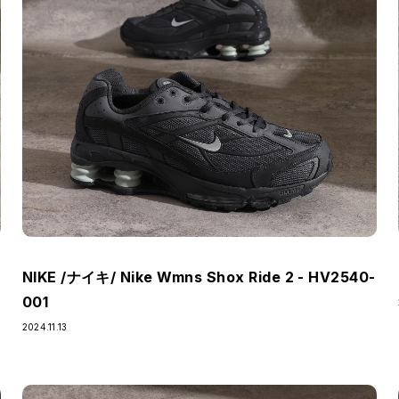
NIKE /ナイキ/ Nike Wmns Shox Ride 2 - HV2540-
001
2024.11.13