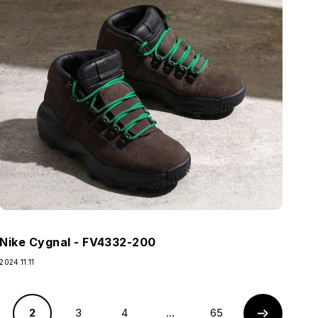
Nike Cygnal - FV4332-200
2024.11.11
2
3
4
…
65