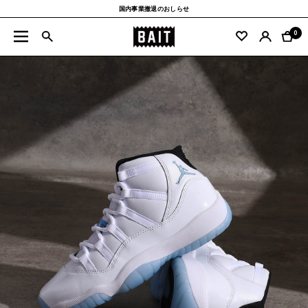
コ
国内事業撤退のおしらせ
ン
BAIT
テ
0
ナ
公
ン
ビ
式
ツ
ゲ
サ
へ
ー
イ
ス
シ
ト
キ
ョ
ッ
ン
プ