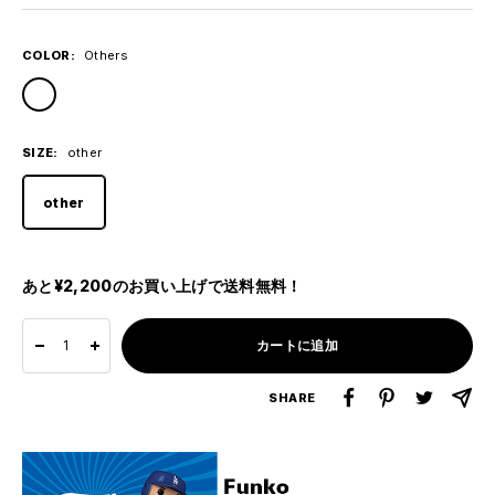
ル
価
格
COLOR:
Others
Others
SIZE:
other
other
あと¥2,200のお買い上げで送料無料！
カートに追加
数
数
量
量
SHARE
を
を
減
増
ら
や
す
す