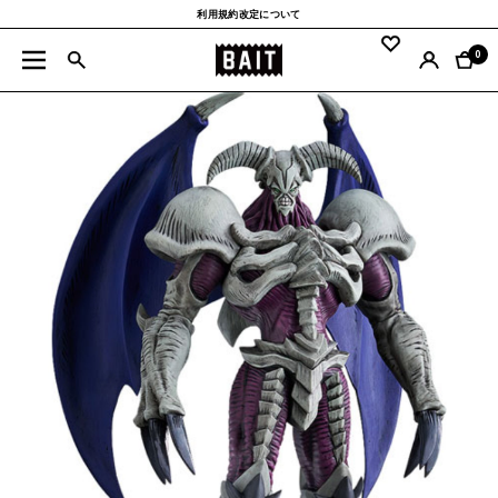
コ
利用規約改定について
ン
BAIT
テ
0
ナ
公
ン
ビ
式
ツ
ゲ
サ
へ
ー
イ
ス
シ
ト
キ
ョ
ッ
ン
プ