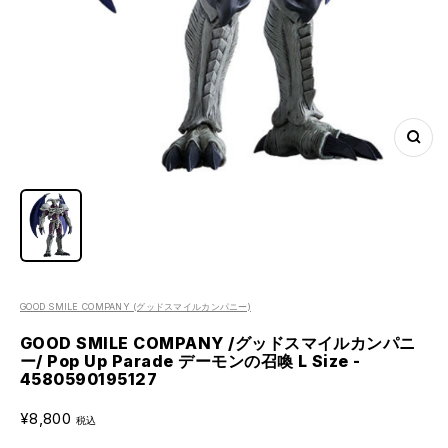
ズ
ー
ム
イ
ン
GOOD SMILE COMPANY
(グッドスマイルカンパニー)
GOOD SMILE COMPANY /グッドスマイルカンパニ
ー/ Pop Up Parade デーモンの召喚 L Size -
4580590195127
セ
¥8,800
ー