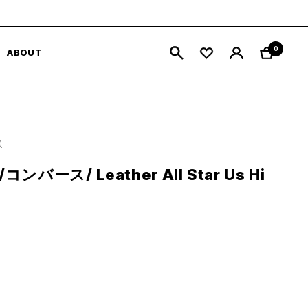
0
ABOUT
)
/コンバース/ Leather All Star Us Hi