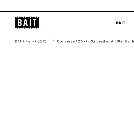
コ
ン
BAIT
テ
BAIT
公
ン
式
ツ
BAIT(ベイト)【公式】
Converse /コンバース/ Leather All Star Us H
サ
へ
イ
ス
ト
キ
ッ
プ