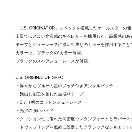
「U.S. ORIGINATOR」スペックを搭載したオールスター
上質でほどよい光沢感のあるレザーを採用した、高級感のあ
テープとシューレースに濃い生成りのカラーを採用すること
カラーは、ブラックの1カラー展開。
ブラックのスペアシューレースが付属。
U.S. ORIGINATOR SPEC
・鮮やかなブルーの星のノッチ付きアンクルパッチ
・艶出し加工を施した生成りテープ
・6ミリ幅のコットンシューレース
・光沢の強いハトメ
・クッション性に優れた高密度ウレタンフォームとラバース
・トウスプリングを低めに設定したクラシックなシルエット