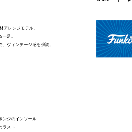
を
を
ー
減
増
ム
ら
や
イ
す
す
の素材アレンジモデル。
ン
る一足。
で、ヴィンテージ感を強調。
ポンジのインソール
のラスト