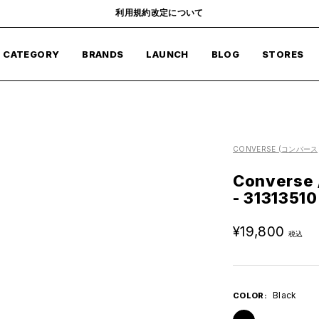
利用規約改定について
CATEGORY
BRANDS
LAUNCH
BLOG
STORES
i
CONVERSE
(コンバース
Converse 
- 31313510
セ
¥19,800
ー
ル
価
Black
COLOR:
格
Black