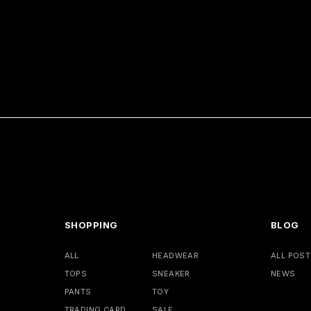
SHOPPING
BLOG
ALL
HEADWEAR
ALL POST
TOPS
SNEAKER
NEWS
PANTS
TOY
TRADING CARD
SALE