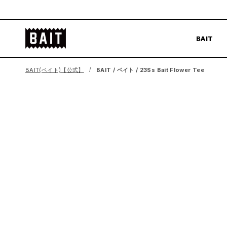
コ
ン
BAIT
テ
BAIT
公
ン
式
ツ
BAIT(ベイト)【公式】
BAIT / ベイト / 23Ss Bait Flower Tee
サ
へ
イ
ス
ト
キ
ッ
プ