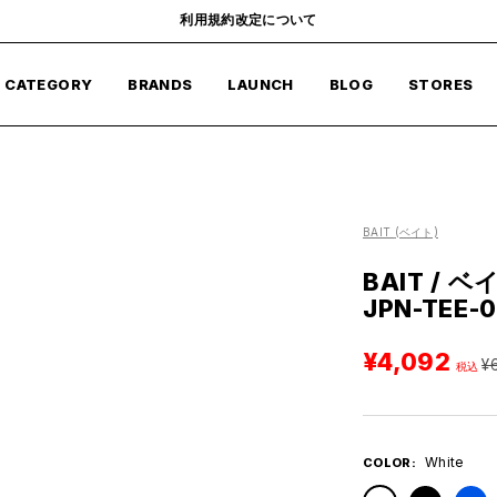
利用規約改定について
CATEGORY
BRANDS
LAUNCH
BLOG
STORES
BAIT
(ベイト)
BAIT / ベイ
JPN-TEE-
セ
¥4,092
通
¥
ー
常
ル
価
価
格
White
COLOR:
格