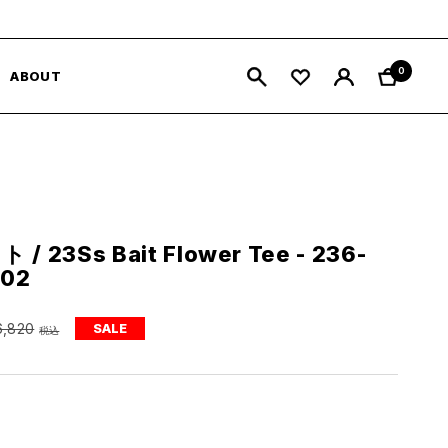
0
ABOUT
ト / 23Ss Bait Flower Tee - 236-
002
SALE
6,820