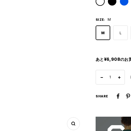
White
Black
Blue
M
SIZE:
M
L
あと¥6,908の
数
数
量
量
SHARE
を
を
減
増
ら
や
す
す
ズ