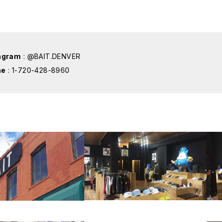
agram
:
@BAIT.DENVER
ne
:
1-720-428-8960