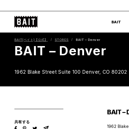
コ
ン
BAIT
テ
BAIT
公
ン
式
ツ
BAIT(ベイト)【公式】
STORES
BAIT – Denver
サ
へ
BAIT – Denver
イ
ス
ト
キ
ッ
1962 Blake Street Suite 100 Denver, CO 80202
プ
BAIT – 
共有する
1962 Blake