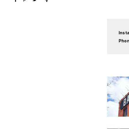
Inst
Pho