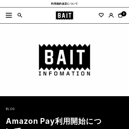
コ
利用規約改定について
ン
BAIT
テ
0
ナ
公
ン
ビ
式
ツ
ゲ
サ
へ
ー
イ
ス
シ
ト
キ
ョ
ッ
ン
プ
BLOG
Amazon Pay利用開始につ