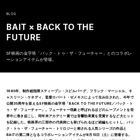
コ
ン
BLOG
テ
ン
BAIT × BACK TO THE
ツ
へ
FUTURE
ス
キ
ッ
SF映画の金字塔「バック・トゥ・ザ・フューチャー」とのコラボレ
プ
ーションアイテムが登場。
1985年、制作総指揮スティーブン・スピルバーグ、フランク・マーシャル、キ
ャスリーン・ケネディ、監督ロバート・ゼメキスによって生み出された、今年で
公開35周年を迎えるSF映画の金字塔「BACK TO THE FUTURE／バック・ト
ゥ・ザ・フューチャー」。フューチャー現象と呼ばれるほどのムーブメントを世
界中に巻き起こし、同年米アカデミー賞では音響効果賞を受賞するなど大ヒット
を記録した。映画界の三部作の代表例にも挙げられるほど続編もヒットし、バッ
ク・トゥ・ザ・フューチャー・トリロジーと称される人気シリーズの作品と
BAITの第二弾となるコラボレーションアイテムが8月15日（土）に登場する。