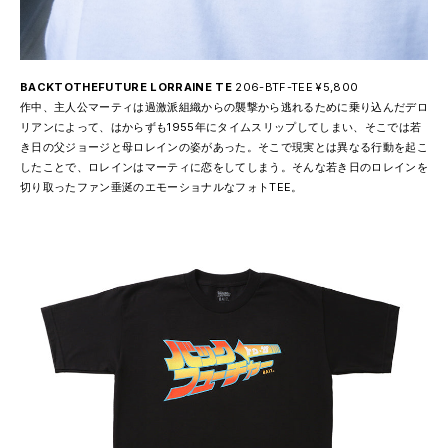
BACKTOTHEFUTURE LORRAINE TE
206-BTF-TEE ¥5,800
作中、主人公マーティは過激派組織からの襲撃から逃れるために乗り込んだデロ
リアンによって、はからずも1955年にタイムスリップしてしまい、そこでは若
き日の父ジョージと母ロレインの姿があった。そこで現実とは異なる行動を起こ
したことで、ロレインはマーティに恋をしてしまう。そんな若き日のロレインを
切り取ったファン垂涎のエモーショナルなフォトTEE。